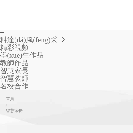

科達(dá)風(fēng)采

精彩視頻
學(xué)生作品
教師作品
智慧家長
智慧教師
名校合作
首頁
/
智慧家長