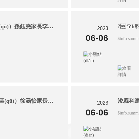
?？h科達(dá)學(xué)校（南校區(qū)）孫鈺堯家長李士娟：芒種時節(jié)憶往事
2023
06-06
$info.summ
?？h科達(dá)中學(xué)（校區(qū)）徐涵怡家長郭曉慢：學(xué)會和孩子溝通
2023
06-06
$info.summ