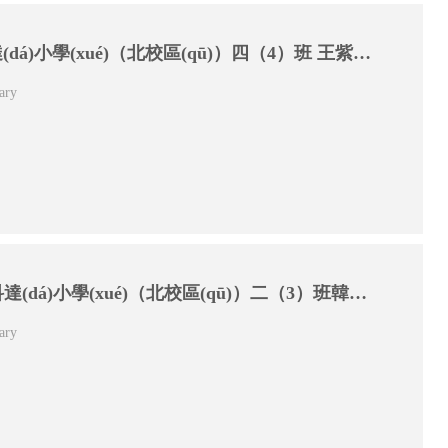
浚縣科達(dá)小學(xué)（北校區(qū)）四（4）班 王紫瑤家長 吳帥寧：寫給我親愛的孩子
ary
?？h科達(dá)小學(xué)（北校區(qū)）二（3）班韓樂熙家長王晶倩：感恩科達(dá)
ary