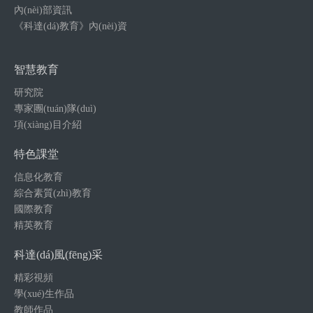
內(nèi)部資訊
《科達(dá)教育》內(nèi)資
智慧教育
研究院
專家團(tuán)隊(duì)
項(xiàng)目介紹
特色課堂
信息化教育
綜合素質(zhì)教育
國際教育
精英教育
科達(dá)風(fēng)采
精彩視頻
學(xué)生作品
教師作品