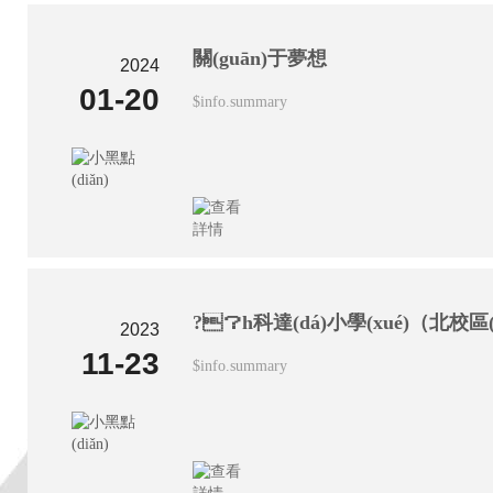
關(guān)于夢想
2024
01-20
$info.summary
2023
11-23
$info.summary