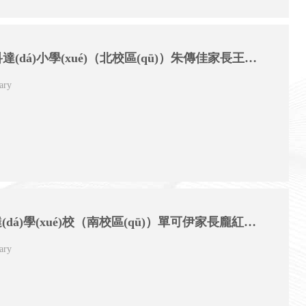
?？h科達(dá)小學(xué)（北校區(qū)）朱傳佳家長王偉華：初夏
ary
浚縣科達(dá)學(xué)校（南校區(qū)）單可伊家長龐紅瑞：夏日偶感
ary