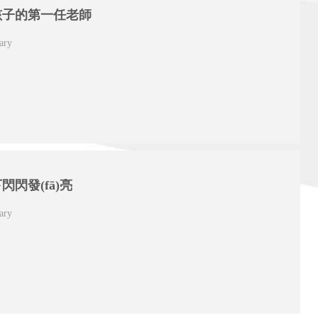
孩子的第一任老師
ary
閃閃發(fā)亮
ary