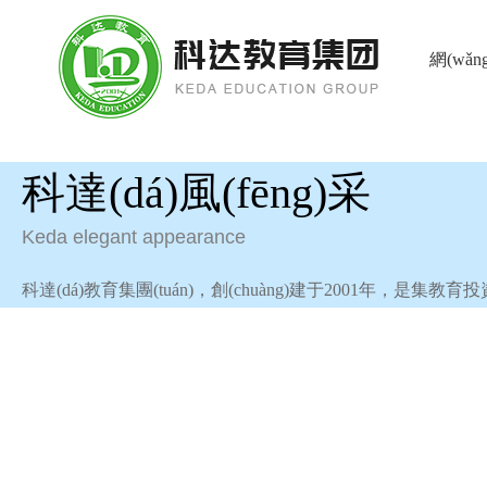
日本乱亲倫频視_啪啪视频全
網(wǎ
科達(dá)風(fēng)采
校區(q
Keda elegant appearance
科達(dá)教育集團(tuán)，創(chuàng)建于2001年，是集教育投