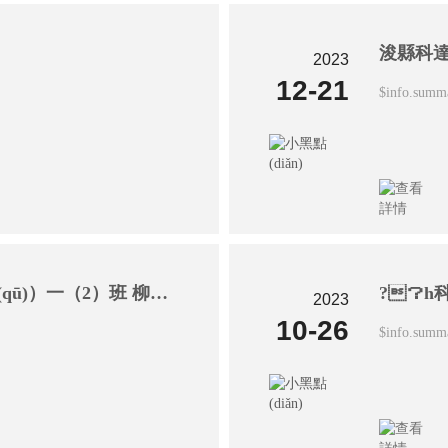
2023
12-21
$info.summ
?？h科達(dá)小學(xué)（北校區(qū)）一（2）班 柳樂軒家長郭孟琪：憶農(nóng)忙
2023
10-26
$info.summ