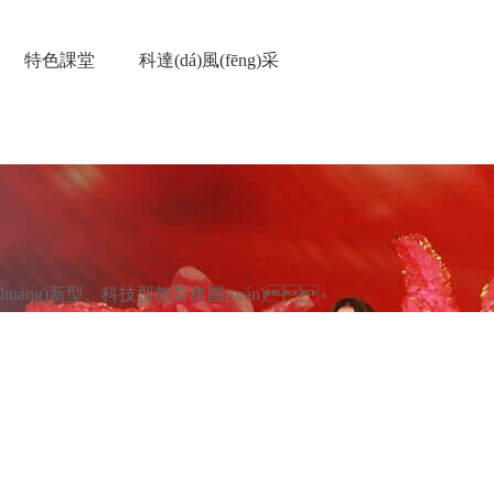
慰流白浆_一夲道无码无卡免费
特色課堂
科達(dá)風(fēng)采
創(chuàng)新型、科技型教育集團(tuán)。