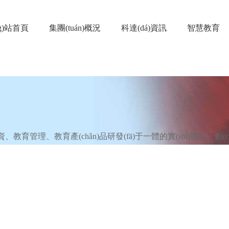
日本a 区_欧美精品一区自
ng)站首頁
集團(tuán)概況
科達(dá)資訊
智慧教育
ū)分布
資、教育管理、教育產(chǎn)品研發(fā)于一體的實(shí)體型、