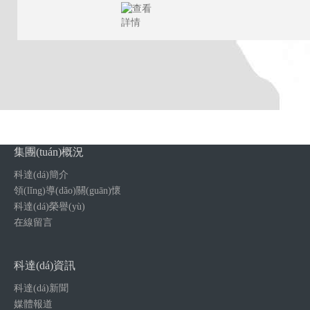
集團(tuán)概況
科達(dá)簡介
領(lǐng)導(dǎo)關(guān)懷
科達(dá)榮譽(yù)
在線留言
科達(dá)資訊
科達(dá)新聞
媒體報道